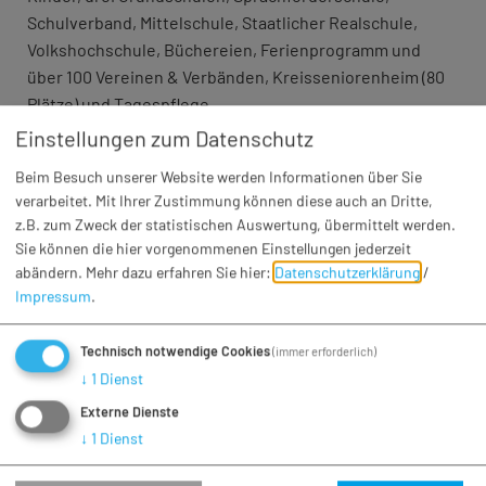
Schulverband, Mittelschule, Staatlicher Realschule,
Volkshochschule, Büchereien, Ferienprogramm und
über 100 Vereinen & Verbänden, Kreisseniorenheim (80
Plätze) und Tagespflege.
Einstellungen zum Datenschutz
… Urlaubsregion mit rund 50.000 Übernachtungen
Beim Besuch unserer Website werden Informationen über Sie
Im Dreiländereck im Ries und der Monheimer Alb
verarbeitet. Mit Ihrer Zustimmung können diese auch an Dritte,
gelegen, hat die Region einen hohen Freizeitwert mit
z.B. zum Zweck der statistischen Auswertung, übermittelt werden.
idyllischen und sagenumwobenen Orten. Höhepunkt ist
Sie können die hier vorgenommenen Einstellungen jederzeit
abändern.
Mehr dazu erfahren Sie hier:
Datenschutzerklärung
/
Wemdings mittelalterliche Altstadt mit Bürgerhäusern
Impressum
.
und Stadtbefestigung. Wallfahrtsort mit jährlich rund
150.000 Pilgern.
Technisch notwendige Cookies
(immer erforderlich)
↓
1
Dienst
Externe Dienste
↓
1
Dienst
Grußwort des