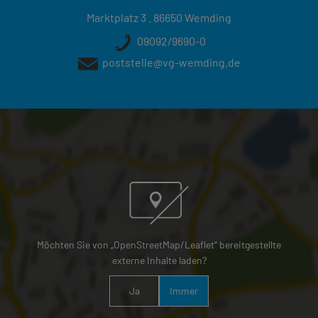
Marktplatz 3 . 86650 Wemding
09092/9690-0
poststelle@vg-wemding.de
Möchten Sie von „OpenStreetMap/Leaflet“ bereitgestellte
externe Inhalte laden?
Ja
Immer