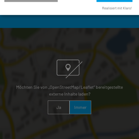
poststelle@vg-wemding.de
Realisiert mit Klaro!
Möchten Sie von „OpenStreetMap/Leaflet“ bereitgestellte
externe Inhalte laden?
Ja
Immer