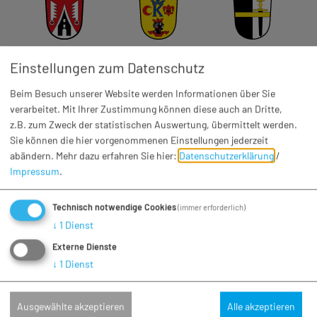
Fünfstetten
Huisheim
Otting
Einstellungen zum Datenschutz
Beim Besuch unserer Website werden Informationen über Sie
verarbeitet. Mit Ihrer Zustimmung können diese auch an Dritte,
z.B. zum Zweck der statistischen Auswertung, übermittelt werden.
Wemding
Wolferstadt
Sie können die hier vorgenommenen Einstellungen jederzeit
abändern.
Mehr dazu erfahren Sie hier:
Datenschutzerklärung
/
Impressum
.
Technisch notwendige Cookies
(immer erforderlich)
↓
1
Dienst
Externe Dienste
VERWALTUNGSGEMEINSCHAFT WEMDING
↓
1
Dienst
Marktplatz 3 . 86650 Wemding
Ausgewählte akzeptieren
Alle akzeptieren
09092/9690-0