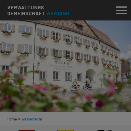
VERWALTUNGS
GEMEINSCHAFT
WEMDING
»
Home
Wasserrecht