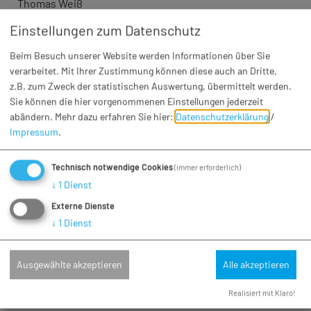
Thomas Weiß
Einstellungen zum Datenschutz
Gemeinde Huisheim:
Harald Müller
Beim Besuch unserer Website werden Informationen über Sie
Dr. Tamáz Balázs
verarbeitet. Mit Ihrer Zustimmung können diese auch an Dritte,
Markus Graf
z.B. zum Zweck der statistischen Auswertung, übermittelt werden.
Sie können die hier vorgenommenen Einstellungen jederzeit
Gemeinde Otting:
abändern.
Mehr dazu erfahren Sie hier:
Datenschutzerklärung
/
Wolfgang Lechner
Impressum
.
Stefan Hurler
Technisch notwendige Cookies
(immer erforderlich)
Stadt Wemding:
↓
1
Dienst
Josef Barta
Externe Dienste
Wolfgang Dittrich
↓
1
Dienst
Hans-Ludwig Held
Johann Roßkopf
Carina Roßkopf-Achatz
Ausgewählte akzeptieren
Alle akzeptieren
Karl Strauß
Realisiert mit Klaro!