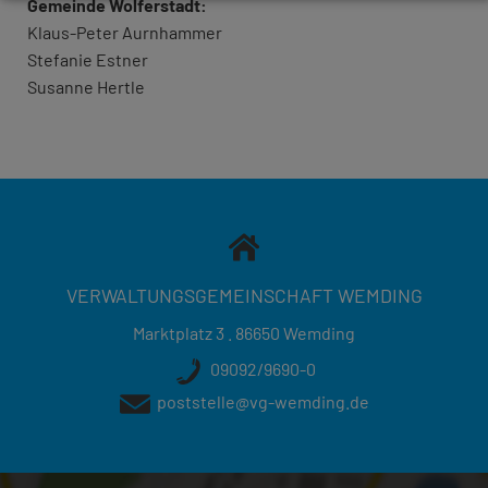
Gemeinde Wolferstadt:
Klaus-Peter Aurnhammer
Stefanie Estner
Susanne Hertle
VERWALTUNGSGEMEINSCHAFT WEMDING
Marktplatz 3 . 86650 Wemding
09092/9690-0
poststelle@vg-wemding.de