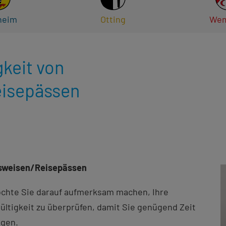
heim
Otting
Wem
gkeit von
eisepässen
usweisen/Reisepässen
hte Sie darauf aufmerksam machen, Ihre
ültigkeit zu überprüfen, damit Sie genügend Zeit
agen.