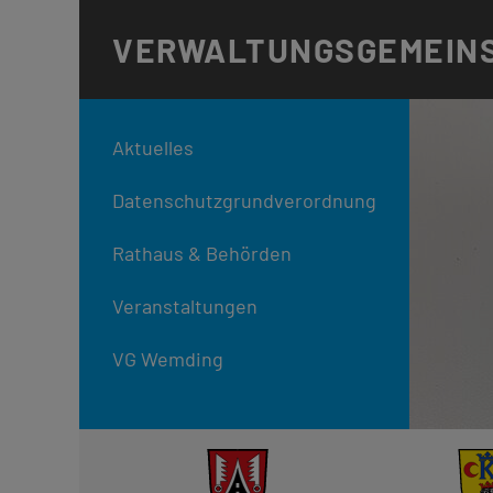
VERWALTUNGS
GEMEIN
Aktuelles
Datenschutzgrundverordnung
Rathaus & Behörden
Veranstaltungen
VG Wemding