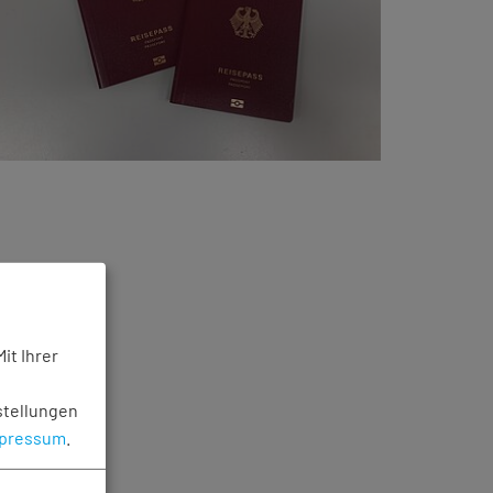
it Ihrer
stellungen
pressum
.