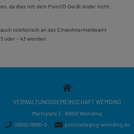
en, da dies mit dem PointID-Gerät leider nicht
e auch telefonisch an das Einwohnermeldeamt
3 oder – 43 wenden.
VERWALTUNGSGEMEINSCHAFT WEMDING
Marktplatz 3 . 86650 Wemding
09092/9690-0
poststelle@vg-wemding.de