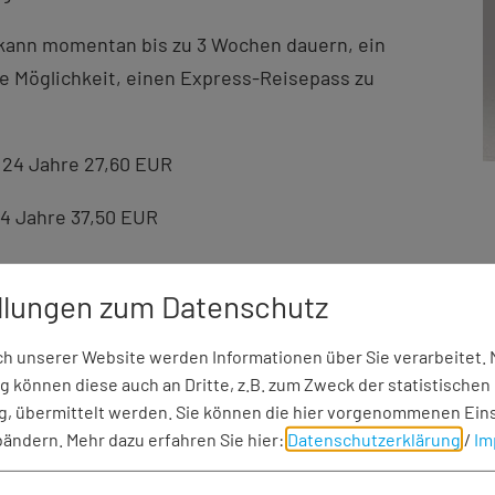
kann momentan bis zu 3 Wochen dauern, ein
ie Möglichkeit, einen Express-Reisepass zu
24 Jahre 27,60 EUR
Jahre 37,50 EUR
 24 Jahre 69,50 EUR
llungen zum Datenschutz
eichen.
 unserer Website werden Informationen über Sie verarbeitet. M
 Verständnis, dass wir papiergebundene Passbilder
 können diese auch an Dritte, z.B. zum Zweck der statistischen
alen Lichtbildern
bestehen müssen.
, übermittelt werden. Sie können die hier vorgenommenen Ein
bändern.
Mehr dazu erfahren Sie hier:
Datenschutzerklärung
/
Im
ten Fotografen