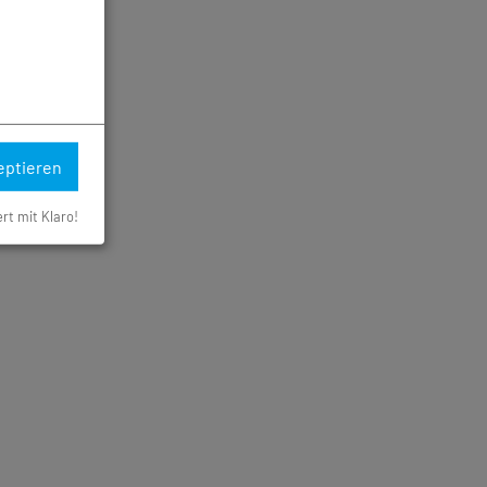
eptieren
ert mit Klaro!