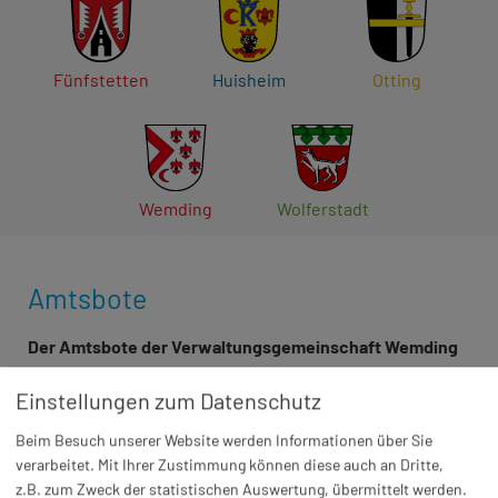
Fünfstetten
Huisheim
Otting
Wemding
Wolferstadt
Amtsbote
Der Amtsbote der Verwaltungsgemeinschaft Wemding
ist das offizielle Mitteilungsblatt der
Einstellungen zum Datenschutz
Verwaltungsgemeinschaft Wemding und ihrer
Mitgliedsgemeinden Fünfstetten, Huisheim, Otting,
Beim Besuch unserer Website werden Informationen über Sie
Wemding und Wolferstadt. Er erscheint wöchentlich und
verarbeitet. Mit Ihrer Zustimmung können diese auch an Dritte,
informiert über amtliche Bekanntmachungen,
z.B. zum Zweck der statistischen Auswertung, übermittelt werden.