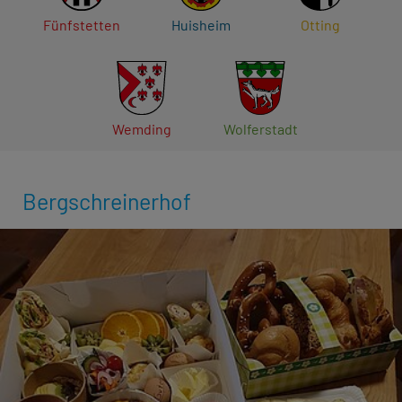
Fünfstetten
Huisheim
Otting
Wemding
Wolferstadt
Bergschreinerhof