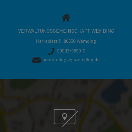
VERWALTUNGSGEMEINSCHAFT WEMDING
Marktplatz 3 . 86650 Wemding
09092/9690-0
poststelle@vg-wemding.de