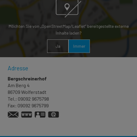
Möchten Sie von „OpenStreetMap/Leaflet“ bereitgestellte externe
Inhalte laden?
Ja
Immer
Adresse
Bergschreinerhof
Am Berg 4
86709
Wolferstadt
Tel.:
09092 9675798
Fax:
09092 9675799
www.bergschreinerhof.de
vCard
GPS:
48°54'17.57''N
10°46'52.25''E