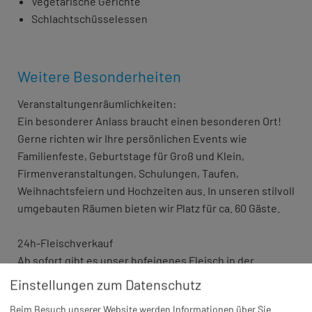
Vegetarische Gerichte
Schlachtschüsselessen
Weitere Besonderheiten
Veranstaltungenräumlichkeiten:
Ein besonderer Anlass braucht einen besonderen Ort!
Gerne richten wir Ihre persönlichen Events wie
Familienfeste, Geburtstage für Groß und Klein,
Firmenveranstaltungen, Schulungen, Taufen,
Weihnachtsfeiern und Hochzeiten aus. In unseren stilvoll
umgebauten Räumen bieten wir Platz für ca. 60 Gäste.
24h-Fleischverkauf
Ab sofort gibt es unser hofeigenes Fleisch in der
Bergschreiner BeefBox: 24 Stunden erhältlich, 7 Tage
Einstellungen zum Datenschutz
die Woche, ausschließliche Verwendung genfreier
Beim Besuch unserer Website werden Informationen über Sie