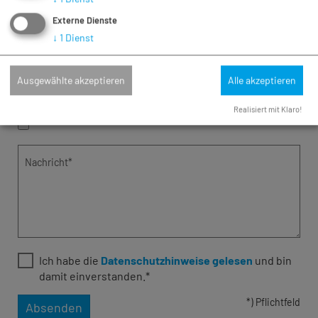
Externe Dienste
Fax
↓
1
Dienst
E-Mail*
Ausgewählte akzeptieren
Alle akzeptieren
Anhang (max. 10 MB)
Realisiert mit Klaro!
Nachricht*
Ich habe die
Datenschutzhinweise gelesen
und bin
damit einverstanden.*
*) Pflichtfeld
Absenden