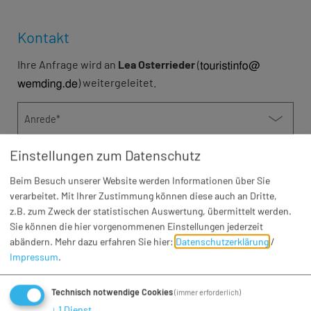
Kontakt
Ihre Anfrage wird an
Lea Osterrieder
(
) weitergeleitet.
Anrede*
Einstellungen zum Datenschutz
Vorname*
Beim Besuch unserer Website werden Informationen über Sie
verarbeitet. Mit Ihrer Zustimmung können diese auch an Dritte,
Nachname*
z.B. zum Zweck der statistischen Auswertung, übermittelt werden.
Sie können die hier vorgenommenen Einstellungen jederzeit
abändern.
Mehr dazu erfahren Sie hier:
Datenschutzerklärung
/
Firma
Impressum
.
Telefon
Technisch notwendige Cookies
(immer erforderlich)
↓
1
Dienst