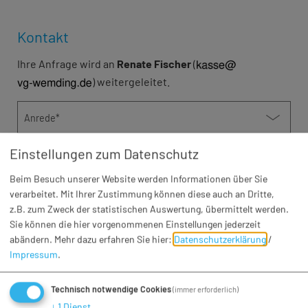
Kontakt
Ihre Anfrage wird an
Renate Fischer
(
) weitergeleitet.
Anrede*
Einstellungen zum Datenschutz
Vorname*
Beim Besuch unserer Website werden Informationen über Sie
verarbeitet. Mit Ihrer Zustimmung können diese auch an Dritte,
Nachname*
z.B. zum Zweck der statistischen Auswertung, übermittelt werden.
Sie können die hier vorgenommenen Einstellungen jederzeit
abändern.
Mehr dazu erfahren Sie hier:
Datenschutzerklärung
/
Firma
Impressum
.
Telefon
Technisch notwendige Cookies
(immer erforderlich)
↓
1
Dienst