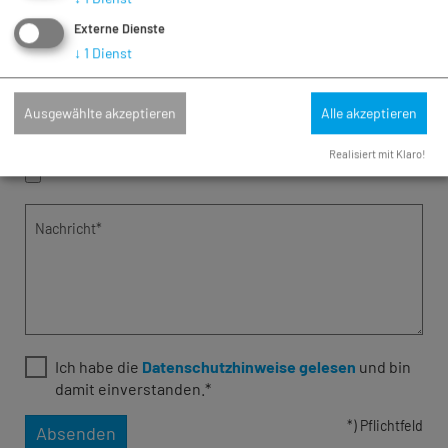
Externe Dienste
Fax
↓
1
Dienst
E-Mail*
Ausgewählte akzeptieren
Alle akzeptieren
Anhang (max. 10 MB)
Realisiert mit Klaro!
Nachricht*
Ich habe die
Datenschutzhinweise gelesen
und bin
damit einverstanden.*
*) Pflichtfeld
Absenden