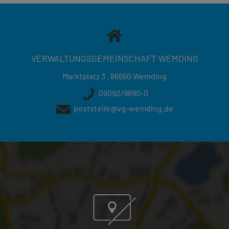
VERWALTUNGSGEMEINSCHAFT WEMDING
Marktplatz 3 . 86650 Wemding
09092/9690-0
poststelle@vg-wemding.de