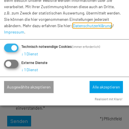
Beim Besuch unserer Website werden Informationen über Sie
verarbeitet. Mit Ihrer Zustimmung können diese auch an Dritte,
Nachname*
z.B. zum Zweck der statistischen Auswertung, übermittelt werden.
Sie können die hier vorgenommenen Einstellungen jederzeit
abändern.
Mehr dazu erfahren Sie hier:
Datenschutzerklärung
/
E-Mail*
Impressum
.
Betreff*
Technisch notwendige Cookies
(immer erforderlich)
↓
1
Dienst
Nachricht*
Externe Dienste
↓
1
Dienst
Ausgewählte akzeptieren
Alle akzeptieren
Realisiert mit Klaro!
Ich habe die
Datenschutzerklärung gelesen
und bin damit
einverstanden.*
*) Pflichtfeld
Senden