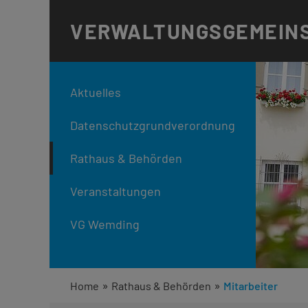
VERWALTUNGS
GEMEIN
Aktuelles
Datenschutzgrundverordnung
Rathaus & Behörden
Veranstaltungen
VG Wemding
»
»
Home
Rathaus & Behörden
Mitarbeiter