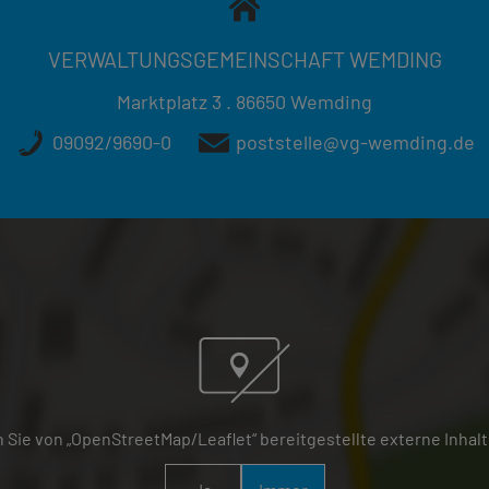
VERWALTUNGSGEMEINSCHAFT WEMDING
Marktplatz 3 . 86650 Wemding
09092/9690-0
poststelle@vg-wemding.de
 Sie von „OpenStreetMap/Leaflet“ bereitgestellte externe Inhalt