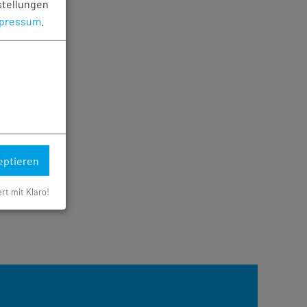
stellungen
pressum
.
eptieren
ert mit Klaro!