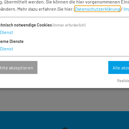
, übermittelt werden. Sie können die hier vorgenommenen Ein
bändern.
Mehr dazu erfahren Sie hier:
Datenschutzerklärung
/
Im
chnisch notwendige Cookies
(immer erforderlich)
Dienst
terne Dienste
Dienst
lte akzeptieren
Alle akz
hung Amtsbote
Realisi