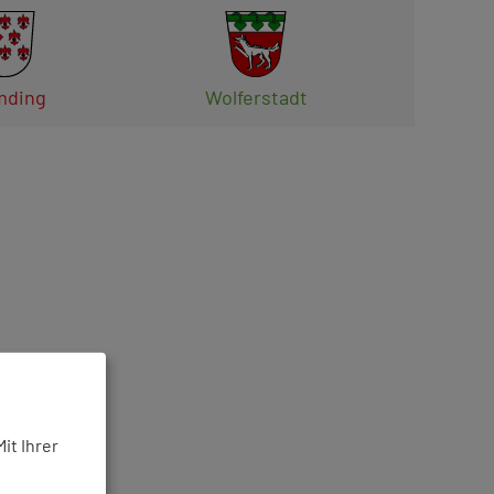
ding
Wolferstadt
it Ihrer