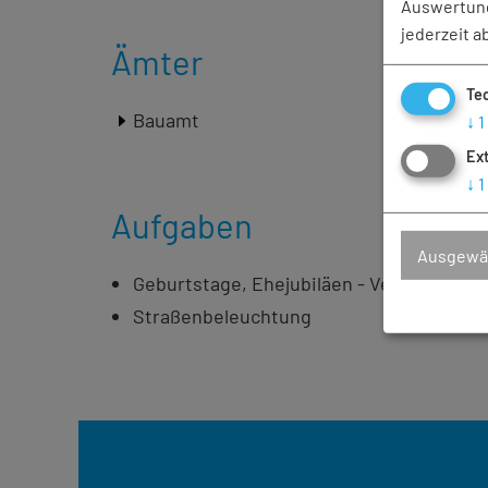
Auswertung
jederzeit a
Ämter
Te
Bauamt
↓
1
Ex
↓
1
Aufgaben
Ausgewäh
Geburtstage, Ehejubiläen - Veröffentlic
Straßenbeleuchtung