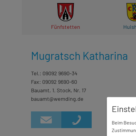
Fünfstetten
Huis
Mugratsch Katharina
Tel.: 09092 9690-34
Fax: 09092 9690-60
Bauamt, 1. Stock, Nr. 17
bauamt@wemding.de
Einste
Beim Besuch
Zustimmung