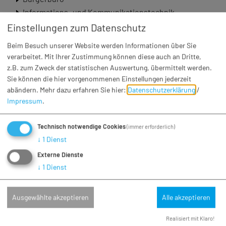
Informations- und Kommunikationstechnik
Kämmerei - Finanzwesen
Einstellungen zum Datenschutz
Steuer-, Abgabenstelle
Beim Besuch unserer Website werden Informationen über Sie
Kasse
verarbeitet. Mit Ihrer Zustimmung können diese auch an Dritte,
z.B. zum Zweck der statistischen Auswertung, übermittelt werden.
Liegenschaften
Sie können die hier vorgenommenen Einstellungen jederzeit
Ordnungs- und Sozialamt
abändern.
Mehr dazu erfahren Sie hier:
Datenschutzerklärung
/
Personalamt
Impressum
.
Poststelle/Sekretariat
Standesamt
Technisch notwendige Cookies
(immer erforderlich)
↓
1
Dienst
Externe Dienste
Kontakt
↓
1
Dienst
geschaeftsleitung@vg-wemding.de
Ausgewählte akzeptieren
Alle akzeptieren
Realisiert mit Klaro!