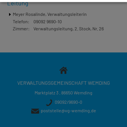
Leitung
Meyer Rosalinde, Verwaltungsleiterin
Telefon:
09092 9690-10
Zimmer:
Verwaltungsleitung, 2. Stock, Nr. 26
VERWALTUNGSGEMEINSCHAFT WEMDING
Marktplatz 3 . 86650 Wemding
09092/9690-0
poststelle@vg-wemding.de