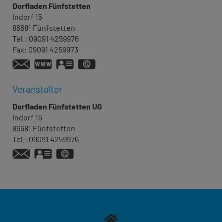
Dorfladen Fünfstetten
Indorf 15
86681
Fünfstetten
Tel.:
09091 4259976
Fax:
09091 4259973
www.dorfladen-fuenfstetten.de
vCard
GPS:
48°49'58.3''N
10°46'1.92''E
Veranstalter
Dorfladen Fünfstetten UG
Indorf 15
86681
Fünfstetten
Tel.:
09091 4259976
vCard
GPS:
48°49'58.04''N
10°46'0.08''E