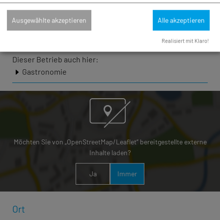
Sa. 19.12.26
Fünfstetten
Ausgewählte akzeptieren
Alle akzeptieren
Realisiert mit Klaro!
Dieser Betrieb auch hier:
Gastronomie
Möchten Sie von „OpenStreetMap/Leaflet“ bereitgestellte externe
Inhalte laden?
Ja
Immer
Ort