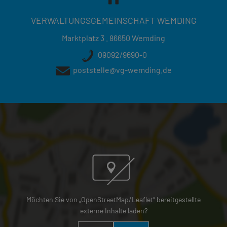
VERWALTUNGSGEMEINSCHAFT WEMDING
Marktplatz 3 . 86650 Wemding
09092/9690-0
poststelle@vg-wemding.de
Möchten Sie von „OpenStreetMap/Leaflet“ bereitgestellte
externe Inhalte laden?