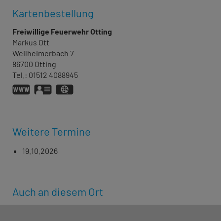
Kartenbestellung
Freiwillige Feuerwehr Otting
Markus
Ott
Weilheimerbach 7
86700
Otting
Tel.:
01512 4088945
www.feuerwehr-otting.de
vCard
GPS:
48°52'14.23''N
10°47'52.51''E
Weitere Termine
19.10.2026
Auch an diesem Ort