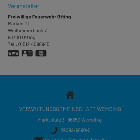
Veranstalter
Freiwillige Feuerwehr Otting
Markus
Ott
Weilheimerbach 7
86700
Otting
Tel.:
01512 4088945
www.feuerwehr-otting.de
vCard
GPS:
48°52'14.23''N
10°47'52.51''E
VERWALTUNGSGEMEINSCHAFT WEMDING
Marktplatz 3 . 86650 Wemding
09092/9690-0
poststelle@vg-wemding.de