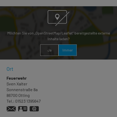
Möchten Sie von „OpenStreetMap/Leaflet“ bereitgestellte externe
Inhalte laden?
Ja
Immer
Ort
Feuerwehr
Sven
Xalter
Sonnenstraße 8a
86700
Otting
Tel.:
01523 1395647
vCard
GPS:
48°52'28.88''N
10°47'40.99''E