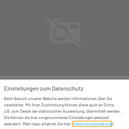
Kinderveranstaltung
Einstellungen zum Datenschutz
Ferienprogramm der Feuerwehr - Olympiade
Mi. 26.08.26
Otting
Beim Besuch unserer Website werden Informationen über Sie
verarbeitet. Mit Ihrer Zustimmung können diese auch an Dritte,
Bei einer spannenden Feuerwehr-Olympiade entdecken
z.B. zum Zweck der statistischen Auswertung, übermittelt werden.
wir spielerisch wichtige Grundlagen der Feuerwehr - mit
Sie können die hier vorgenommenen Einstellungen jederzeit
kniffligen Aufgaben, ...
abändern.
Mehr dazu erfahren Sie hier:
Datenschutzerklärung
/