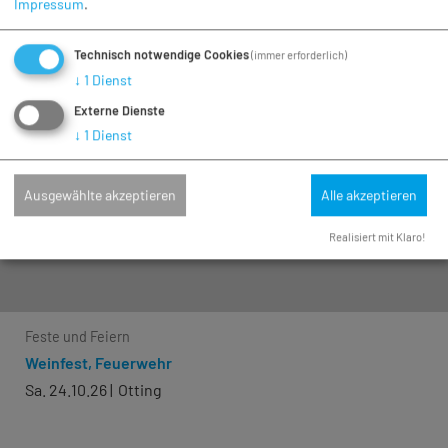
Impressum
.
Technisch notwendige Cookies
(immer erforderlich)
↓
1
Dienst
Externe Dienste
↓
1
Dienst
Ausgewählte akzeptieren
Alle akzeptieren
Realisiert mit Klaro!
Feste und Feiern
Weinfest, Feuerwehr
Sa. 24.10.26
Otting