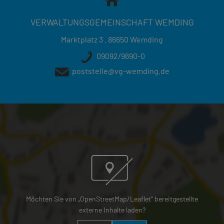
VERWALTUNGSGEMEINSCHAFT WEMDING
Marktplatz 3 . 86650 Wemding
09092/9690-0
poststelle@vg-wemding.de
Möchten Sie von „OpenStreetMap/Leaflet“ bereitgestellte
externe Inhalte laden?