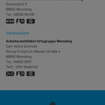
Schlosshof 5
86650
Wemding
Tel.:
09092 90435
https://ff-wemding.de/home.html
vCard
GPS:
48°52'31.26''N
10°43'30.14''E
Veranstalter
Arbeiterwohlfahrt Ortsgruppe Wemding
Carl-Heinz
Schmidt
Georg-Friedrich-Händel-Straße 4
86650
Wemding
Tel.:
09092 8531
Tel2.:
0151 16464145
vCard
GPS:
48°52'19.9''N
10°43'20.4''E