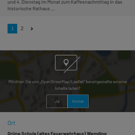
und 4. Dienstag im Monat zum Kaffeenachmittag in das
historische Rathaus ...
1
2
Möchten Sie von „OpenStreetMap/Leaflet“ bereitgestellte externe
Inhalte laden?
Ja
Immer
Ort
Grüne Schule (altes Feuerwehrhaus) Wemding