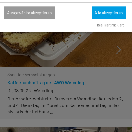
Ausgewählte akzeptieren
Alle akzeptieren
Realisiert mit Klaro!
Sonstige Veranstaltungen
Kaffeenachmittag der AWO Wemding
Di. 08.09.26
Wemding
Der Arbeiterwohlfahrt Ortsverein Wemding lädt jeden 2.
und 4. Dienstag im Monat zum Kaffeenachmittag in das
historische Rathaus ...