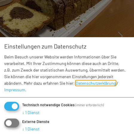
Einstellungen zum Datenschutz
Beim Besuch unserer Website werden Informationen über Sie
Sonstige Veranstaltungen
verarbeitet. Mit Ihrer Zustimmung können diese auch an Dritte,
Kaffeenachmittag der AWO Wemding
z.B. zum Zweck der statistischen Auswertung, übermittelt werden.
Sie können die hier vorgenommenen Einstellungen jederzeit
Di. 25.08.26
Wemding
abändern.
Mehr dazu erfahren Sie hier:
Datenschutzerklärung
/
Der Arbeiterwohlfahrt Ortsverein Wemding lädt jeden 2.
Impressum
.
und 4. Dienstag im Monat zum Kaffeenachmittag in das
historische Rathaus ...
Technisch notwendige Cookies
(immer erforderlich)
↓
1
Dienst
Externe Dienste
↓
1
Dienst