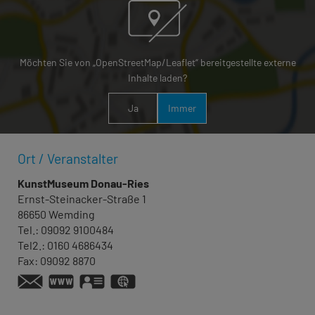
Möchten Sie von „OpenStreetMap/Leaflet“ bereitgestellte externe
Inhalte laden?
Ja
Immer
Ort / Veranstalter
KunstMuseum Donau-Ries
Ernst-Steinacker-Straße 1
86650
Wemding
Tel.:
09092 9100484
Tel2.:
0160 4686434
Fax:
09092 8870
www.kunstmuseum-donauries.de/aktuell.htm
vCard
GPS:
48°52'13.19''N
10°43'3.4''E