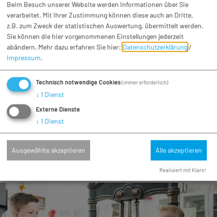
Beim Besuch unserer Website werden Informationen über Sie
verarbeitet. Mit Ihrer Zustimmung können diese auch an Dritte,
z.B. zum Zweck der statistischen Auswertung, übermittelt werden.
Sie können die hier vorgenommenen Einstellungen jederzeit
abändern.
Mehr dazu erfahren Sie hier:
Datenschutzerklärung
/
Impressum
.
Technisch notwendige Cookies
(immer erforderlich)
↓
1
Dienst
Externe Dienste
Konzert
↓
1
Dienst
Musikfestival in der Interkulturellen Woche
Sa. 19.09.26
Wemding
Ausgewählte akzeptieren
Alle akzeptieren
... mit Jumipng Jack, Stimmenmeer und Don't rust mum
Realisiert mit Klaro!