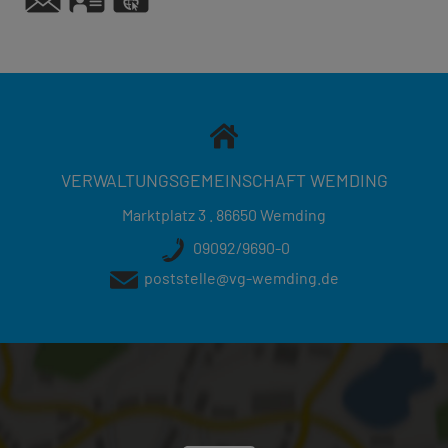
48°52'24.73''N
10°44'8.83''E
VERWALTUNGSGEMEINSCHAFT WEMDING
Marktplatz 3 . 86650 Wemding
09092/9690-0
poststelle@vg-wemding.de