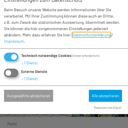
Jedes Jahr von Juni bis August ist sonntags von 19-21
Beim Besuch unserer Website werden Informationen über Sie
Uhr für musikalische Unterhaltung auf dem historischen
verarbeitet. Mit Ihrer Zustimmung können diese auch an Dritte,
Marktplatz gesorgt. Mit ...
z.B. zum Zweck der statistischen Auswertung, übermittelt werden.
Sie können die hier vorgenommenen Einstellungen jederzeit
abändern.
Mehr dazu erfahren Sie hier:
Datenschutzerklärung
/
Impressum
.
Technisch notwendige Cookies
(immer erforderlich)
↓
1
Dienst
Externe Dienste
↓
1
Dienst
Ausgewählte akzeptieren
Alle akzeptieren
Realisiert mit Klaro!
Markt