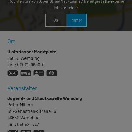
Möchten Sie von „OpenStreetMap/Leaflet“ bereitgestellte externe
Inhalte laden?
Ja
Immer
Ort
Historischer Marktplatz
86650
Wemding
Tel.:
09092 9690-0
https://www.wemding.de
vCard
GPS:
48°52'28.38''N
10°43'26.35''E
Veranstalter
Jugend- und Stadtkapelle Wemding
Peter
Million
St.-Sebastian-Straße 16
86650
Wemding
Tel.:
09092 1753
vCard
GPS: