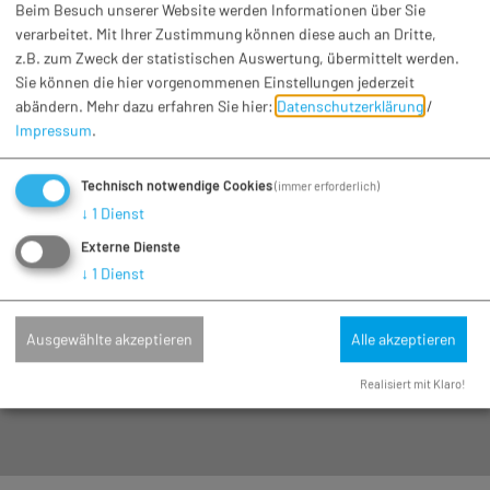
Beim Besuch unserer Website werden Informationen über Sie
Feste und Feiern
verarbeitet. Mit Ihrer Zustimmung können diese auch an Dritte,
Vereinsmeisterschaft des Schnupferclubs mit
z.B. zum Zweck der statistischen Auswertung, übermittelt werden.
Gaudischnupfen
Sie können die hier vorgenommenen Einstellungen jederzeit
Sa. 07.11.26
Huisheim
abändern.
Mehr dazu erfahren Sie hier:
Datenschutzerklärung
/
Impressum
.
Technisch notwendige Cookies
(immer erforderlich)
↓
1
Dienst
Externe Dienste
↓
1
Dienst
Ausgewählte akzeptieren
Alle akzeptieren
Realisiert mit Klaro!