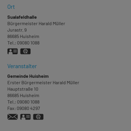
Ort
Sualafeldhalle
Bürgermeister
Harald
Müller
Jurastr. 9
86685
Huisheim
Tel.:
09080 1088
vCard
GPS:
48°49'43.36''N
10°42'38.48''E
Veranstalter
Gemeinde Huisheim
Erster Bürgermeister
Harald
Müller
Hauptstraße 10
86685
Huisheim
Tel.:
09080 1088
Fax:
09080 4297
vCard
GPS:
48°49'26.08''N
10°42'16.38''E