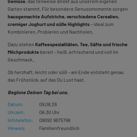
Gemüse
, das teilweise direkt aus unserem eigenen
Garten stammt. Für besondere Genussmomente sorgen
hausgemachte Aufstriche, verschiedene Cerealien,
cremiger Joghurt
und süße Highlights
– ideal zum
Kombinieren, Probieren und Nachholen.
Dazu stehen
Kaffeespezialitäten, Tee, Säfte und frische
Milchprodukte
bereit – heiß, erfrischend und voll im
Geschmack..
Ob herzhaft, leicht oder süß – am Ende entsteht genau
das Frühstück, auf das Du Lust hast.
Beginne Deinen Tag bei uns.
Datum:
09.08.26
Uhrzeit:
08:30 Uhr
Infotelefon:
09092 9675798
Hinweis
Familienfreundlich