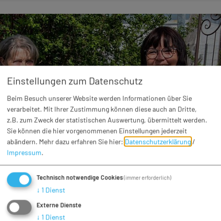
Einstellungen zum Datenschutz
Beim Besuch unserer Website werden Informationen über Sie
verarbeitet. Mit Ihrer Zustimmung können diese auch an Dritte,
z.B. zum Zweck der statistischen Auswertung, übermittelt werden.
Sie können die hier vorgenommenen Einstellungen jederzeit
abändern.
Mehr dazu erfahren Sie hier:
Datenschutzerklärung
/
Impressum
.
Kulinarische Veranstaltungen
Technisch notwendige Cookies
(immer erforderlich)
Gartencafé
↓
1
Dienst
Sa. 15.08.26
Wolferstadt
Externe Dienste
Unser Gartencafé – zwischen Blättern, Blumen und
↓
1
Dienst