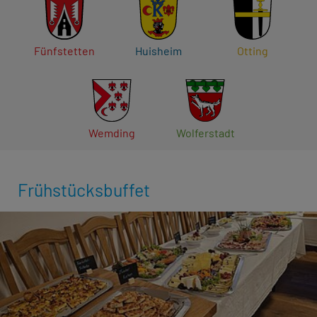
Fünfstetten
Huisheim
Otting
Wemding
Wolferstadt
Frühstücksbuffet