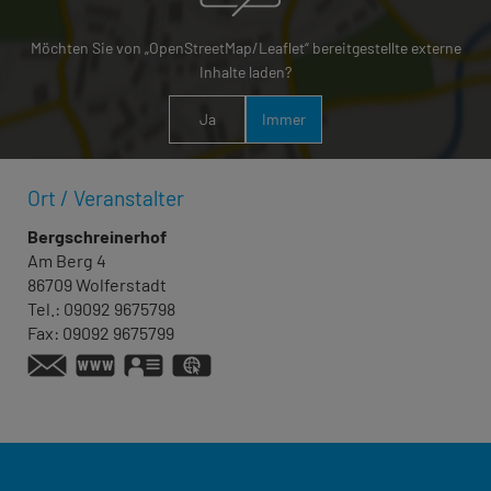
Möchten Sie von „OpenStreetMap/Leaflet“ bereitgestellte externe
Inhalte laden?
Ja
Immer
Ort / Veranstalter
Bergschreinerhof
Am Berg 4
86709
Wolferstadt
Tel.:
09092 9675798
Fax:
09092 9675799
www.bergschreinerhof.de
vCard
GPS:
48°54'17.57''N
10°46'52.25''E