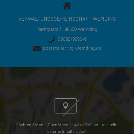
VERWALTUNGSGEMEINSCHAFT WEMDING
Marktplatz 3 . 86650 Wemding
09092/9690-0
poststelle@vg-wemding.de
Möchten Sie von „OpenStreetMap/Leaflet“ bereitgestellte
externe Inhalte laden?