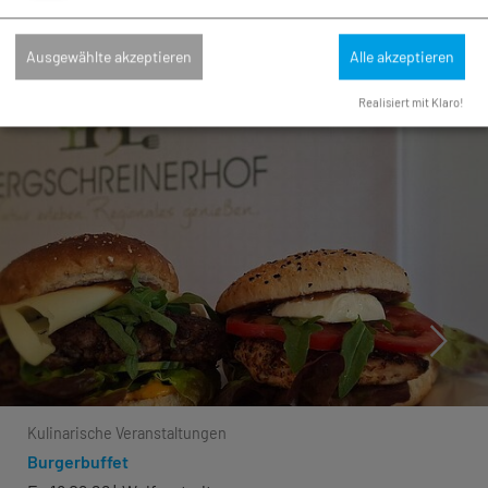
guten Gesprächen Im Herzen unseres Bauerngartens
laden wir Dich ein, Kaffee und ...
Ausgewählte akzeptieren
Alle akzeptieren
Realisiert mit Klaro!
Kulinarische Veranstaltungen
Burgerbuffet