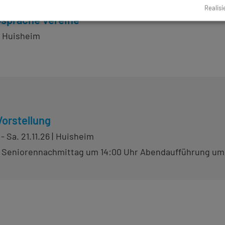
ranstaltungen
Realisi
sprache Vereine
Huisheim
Vorstellung
 - Sa. 21.11.26
Huisheim
 Seniorennachmittag um 14:00 Uhr Abendaufführung um 