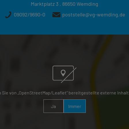
Marktplatz 3 . 86650 Wemding
09092/9690-0
poststelle@vg-wemding.de
 Sie von „OpenStreetMap/Leaflet“ bereitgestellte externe Inhalt
Ja
Immer