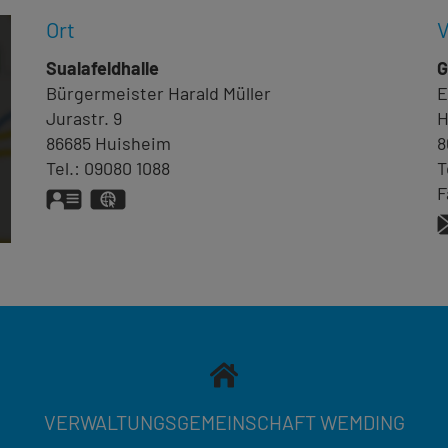
Ort
V
Sualafeldhalle
G
Bürgermeister
Harald
Müller
E
Jurastr. 9
H
86685
Huisheim
8
Tel.:
09080 1088
T
F
vCard
GPS:
48°49'43.36''N
10°42'38.48''E
VERWALTUNGSGEMEINSCHAFT WEMDING