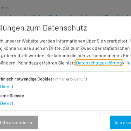
eiern
eisterschaft des Schnupferclubs mit Gaudisc
llungen zum Datenschutz
Huisheim
 unserer Website werden Informationen über Sie verarbeitet. M
 können diese auch an Dritte, z.B. zum Zweck der statistischen
, übermittelt werden. Sie können die hier vorgenommenen Ein
bändern.
Mehr dazu erfahren Sie hier:
Datenschutzerklärung
/
Im
chingseröffnung
chnisch notwendige Cookies
(immer erforderlich)
Dienst
Huisheim
terne Dienste
Dienst
lte akzeptieren
Alle akz