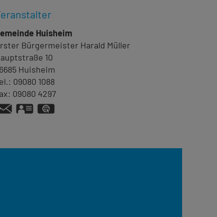
eranstalter
emeinde Huisheim
rster Bürgermeister
Harald
Müller
auptstraße 10
6685
Huisheim
el.:
09080 1088
ax:
09080 4297
vCard
GPS:
48°49'26.08''N
10°42'16.38''E