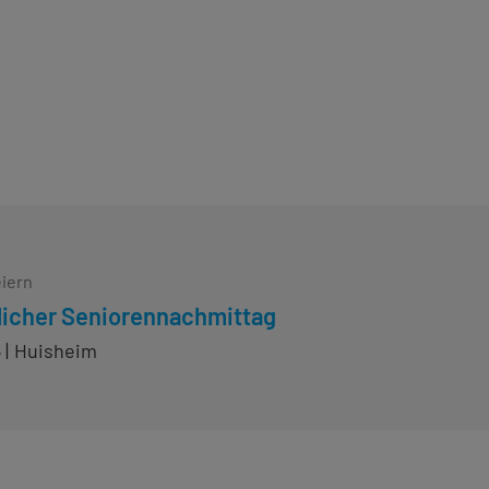
eiern
icher Seniorennachmittag
6
Huisheim