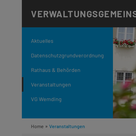
VERWALTUNGS
GEMEIN
Aktuelles
Datenschutzgrundverordnung
Rathaus & Behörden
Veranstaltungen
VG Wemding
»
Home
Veranstaltungen