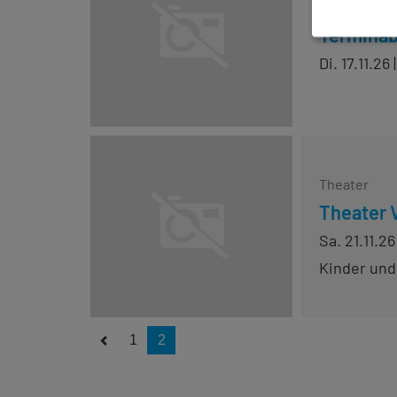
Sonstige Ve
Terminab
Di. 17.11.26
Theater
Theater 
Sa. 21.11.26
Kinder und
1
2