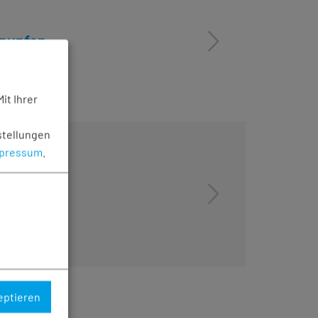
hnupfen
it Ihrer
stellungen
pressum
.
eptieren