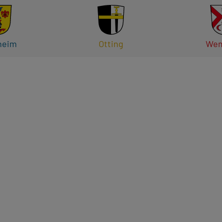
heim
Otting
Wem