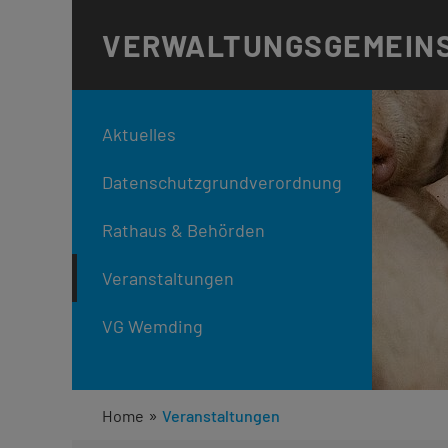
VERWALTUNGS
GEMEIN
Aktuelles
Datenschutzgrundverordnung
Rathaus & Behörden
Veranstaltungen
VG Wemding
»
Home
Veranstaltungen