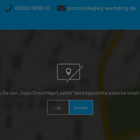
09092/9690-0
poststelle@vg-wemding.de
 Sie von „OpenStreetMap/Leaflet“ bereitgestellte externe Inhalt
Ja
Immer