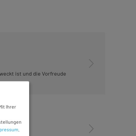
weckt ist und die Vorfreude
it Ihrer
stellungen
pressum
.