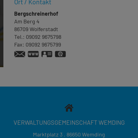
Ort / Kontakt
Bergschreinerhof
Am Berg 4
86709
Wolferstadt
Tel.:
09092 9675798
Fax:
09092 9675799
www.bergschreinerhof.de
vCard
GPS:
48°54'17.57''N
10°46'52.25''E
VERWALTUNGSGEMEINSCHAFT WEMDING
Marktplatz 3 . 86650 Wemding