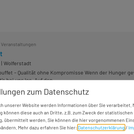
e Veranstaltungen
t
Wolferstadt
lbuffet – Qualität ohne Kompromisse Wenn der Hunger ge
’s bei uns los. Auf den ...
llungen zum Datenschutz
 unserer Website werden Informationen über Sie verarbeitet. M
e Veranstaltungen
 können diese auch an Dritte, z.B. zum Zweck der statistischen
fé
, übermittelt werden. Sie können die hier vorgenommenen Ein
6
Wolferstadt
bändern.
Mehr dazu erfahren Sie hier:
Datenschutzerklärung
/
Im