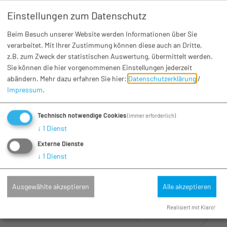
Einstellungen zum Datenschutz
Beim Besuch unserer Website werden Informationen über Sie
verarbeitet. Mit Ihrer Zustimmung können diese auch an Dritte,
z.B. zum Zweck der statistischen Auswertung, übermittelt werden.
Fasching
Sie können die hier vorgenommenen Einstellungen jederzeit
CCBH Faschingseröffnung
abändern.
Mehr dazu erfahren Sie hier:
Datenschutzerklärung
/
Impressum
.
Sa. 14.11.26
Huisheim
Technisch notwendige Cookies
(immer erforderlich)
↓
1
Dienst
Externe Dienste
↓
1
Dienst
Ausgewählte akzeptieren
Alle akzeptieren
Realisiert mit Klaro!