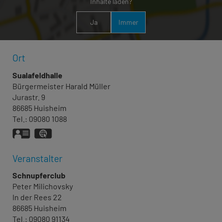
Inhalte laden?
Ja
Immer
Ort
Sualafeldhalle
Bürgermeister
Harald
Müller
Jurastr. 9
86685
Huisheim
Tel.:
09080 1088
vCard
GPS:
48°49'43.36''N
10°42'38.48''E
Veranstalter
Schnupferclub
Peter
Milichovsky
In der Rees 22
86685
Huisheim
Tel.:
09080 91134