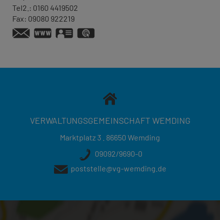
Tel2.:
0160 4419502
Fax:
09080 922219
www.schnupfer-club.de
vCard
GPS:
48°49'38.46''N
10°41'51.79''E
VERWALTUNGSGEMEINSCHAFT WEMDING
Marktplatz 3 . 86650 Wemding
09092/9690-0
poststelle@vg-wemding.de