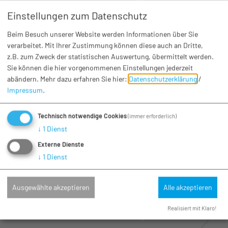
Einstellungen zum Datenschutz
Beim Besuch unserer Website werden Informationen über Sie
verarbeitet. Mit Ihrer Zustimmung können diese auch an Dritte,
z.B. zum Zweck der statistischen Auswertung, übermittelt werden.
Fasching
Sie können die hier vorgenommenen Einstellungen jederzeit
CCBH Faschingseröffnung
abändern.
Mehr dazu erfahren Sie hier:
Datenschutzerklärung
/
Impressum
.
Sa. 14.11.26
Huisheim
Technisch notwendige Cookies
(immer erforderlich)
↓
1
Dienst
Externe Dienste
↓
1
Dienst
Ausgewählte akzeptieren
Alle akzeptieren
Realisiert mit Klaro!