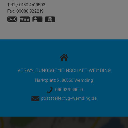
Tel2.:
0160 4419502
Fax:
09080 922219
www.schnupfer-club.de
vCard
GPS:
48°49'38.46''N
10°41'51.79''E
VERWALTUNGSGEMEINSCHAFT WEMDING
Marktplatz 3 . 86650 Wemding
09092/9690-0
poststelle@vg-wemding.de