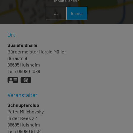
Inhalte laden?
Ja
Immer
Ort
Sualafeldhalle
Bürgermeister
Harald
Müller
Jurastr. 9
86685
Huisheim
Tel.:
09080 1088
vCard
GPS:
48°49'43.36''N
10°42'38.48''E
Veranstalter
Schnupferclub
Peter
Milichovsky
In der Rees 22
86685
Huisheim
Tel.:
09080 91134